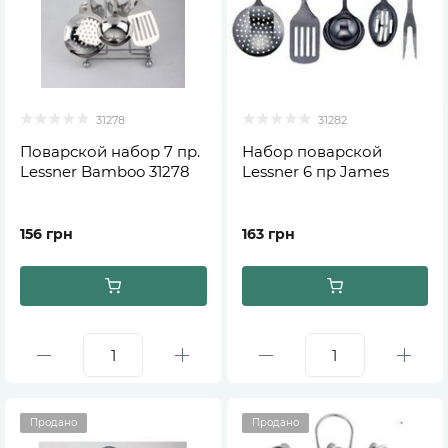
31278
31282
Поварской набор 7 пр.
Набор поварской
Lessner Bamboo 31278
Lessner 6 пр James
156 грн
163 грн
Продано
Продано