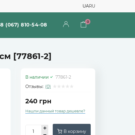
UA
RU
0
8 (067) 810-54-08
м [77861-2]
В наличии
77861-2
Отзывы:
(0)
240 грн
Нашли данный товар дешевле?
В корзину