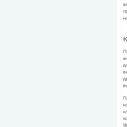
в
п
н
К
П
а
д
в
д
в
П
к
к
х
1