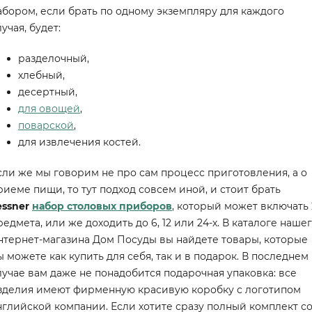
абором, если брать по одному экземпляру для каждого
лучая, будет:
разделочный,
хлебный,
десертный,
для овощей
,
поварской
,
для извлечения костей.
сли же мы говорим не про сам процесс приготовления, а о
риеме пищи, то тут подход совсем иной, и стоит брать
essner
набор столовых приборов
, который может включать 
редмета, или же доходить до 6, 12 или 24-х. В каталоге наше
нтернет-магазина Дом Посуды вы найдете товары, которые
ы можете как купить для себя, так и в подарок. В последнем
лучае вам даже не понадобится подарочная упаковка: все
зделия имеют фирменную красивую коробку с логотипом
нглийской компании. Если хотите сразу полный комплект с