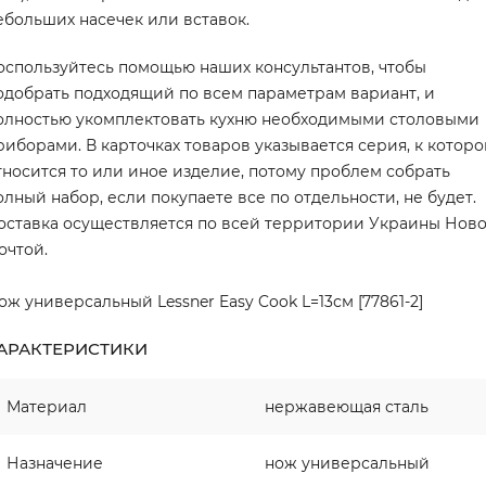
ебольших насечек или вставок.
оспользуйтесь помощью наших консультантов, чтобы
одобрать подходящий по всем параметрам вариант, и
олностью укомплектовать кухню необходимыми столовыми
риборами. В карточках товаров указывается серия, к котор
тносится то или иное изделие, потому проблем собрать
олный набор, если покупаете все по отдельности, не будет.
оставка осуществляется по всей территории Украины Нов
очтой.
ож универсальный Lessner Easy Cook L=13см [77861-2]
АРАКТЕРИСТИКИ
Материал
нержавеющая сталь
Назначение
нож универсальный