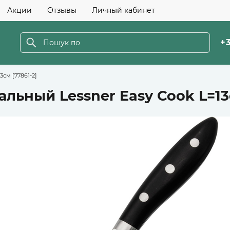
Акции
Отзывы
Личный кабинет
+3
см [77861-2]
льный Lessner Easy Cook L=13с