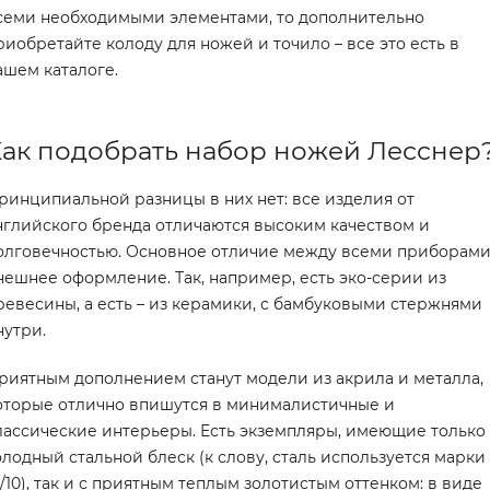
семи необходимыми элементами, то дополнительно
риобретайте колоду для ножей и точило – все это есть в
ашем каталоге.
ак подобрать набор ножей Лесснер
ринципиальной разницы в них нет: все изделия от
нглийского бренда отличаются высоким качеством и
олговечностью. Основное отличие между всеми приборами
нешнее оформление. Так, например, есть эко-серии из
ревесины, а есть – из керамики, с бамбуковыми стержнями
нутри.
риятным дополнением станут модели из акрила и металла,
оторые отлично впишутся в минималистичные и
лассические интерьеры. Есть экземпляры, имеющие только
олодный стальной блеск (к слову, сталь используется марки
8/10), так и с приятным теплым золотистым оттенком: в виде