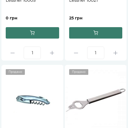
Lessner 10005
Lessner 10021
0 грн
25 грн
Продано
Продано