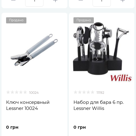
Продано
Продано
10024
11192
Ключ консервный
Набор для бара 6 пр.
Lessner 10024
Lessner Willis
0 грн
0 грн